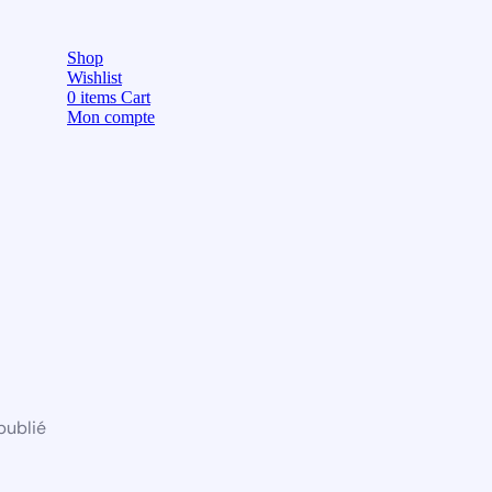
Shop
Wishlist
0
items
Cart
Mon compte
publié