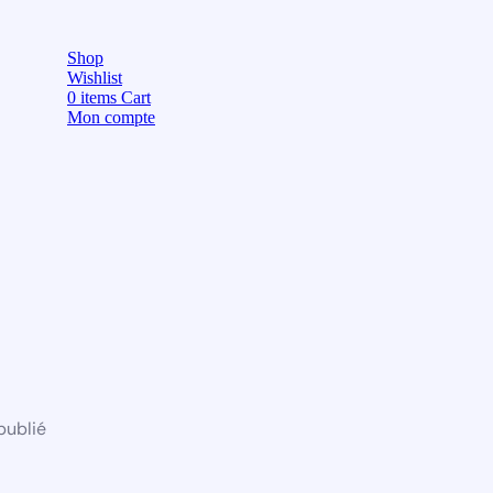
Shop
Wishlist
0
items
Cart
Mon compte
publié