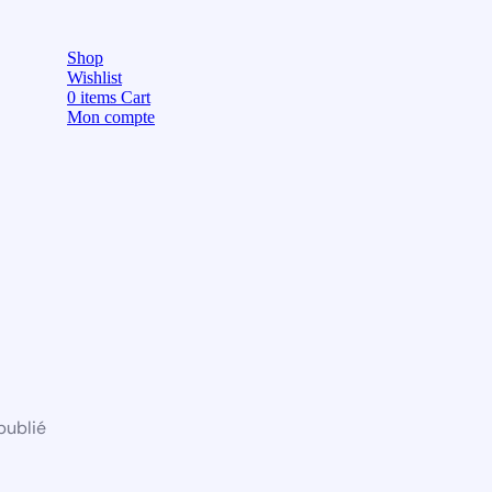
Shop
Wishlist
0
items
Cart
Mon compte
publié