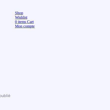
Shop
Wishlist
0
items
Cart
Mon compte
publié